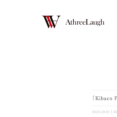
「Kibac
2025.10.01
B