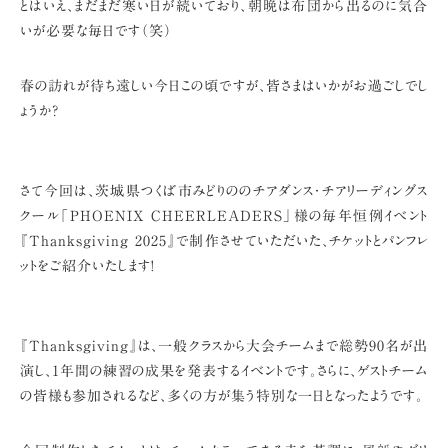
とはいえ、まだまだ寒い日が続いており、朝晩は布団から出るのに気合
いが必要な毎日です（笑）
春の訪れが待ち遠しい今日この頃ですが、皆さまはいかがお過ごしでし
ょうか?
さて今回は、茨城県つくば市みどりののチアダンス・チアリーディングス
クール
「PHOENIX CHEERLEADERS」様の毎年恒例イベント
『Thanksgiving 2025』で
制作させていただいた、チケットとパンフレ
ットをご紹介いたします!
『Thanksgiving』は、一般クラスから大会チームまで総勢90名が出
演し、
1年間の練習の成果を発表するイベントです。
さらに、ゲストチーム
の皆様も参加されるなど、多くの方が集う特別な一日となったようです。