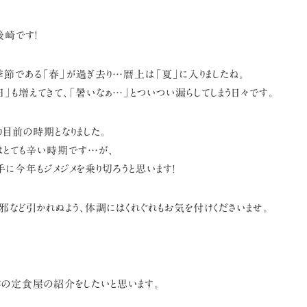
後崎です!
季節である「春」が過ぎ去り…
暦上は「夏」に入りましたね。
日」も増えてきて、
「暑いなぁ…」とついつい漏らしてしまう日々です。
り目前の時期となりました。
はとても辛い時期です…が、
手に
今年もジメジメを乗り切ろうと思います!
邪など引かれぬよう、
体調にはくれぐれもお気を付けくださいませ。
メの定食屋の紹介をしたいと思います。