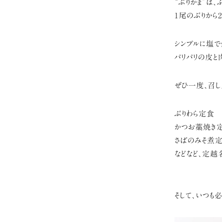
“ぶりかま”は
1尾のぶりから
シンプルに塩で
パリパリの皮と
ぜひ一度、召し
ぶりわら定食
かつお藁焼き
さばのみそ煮
などなど、定越
そして、いつも