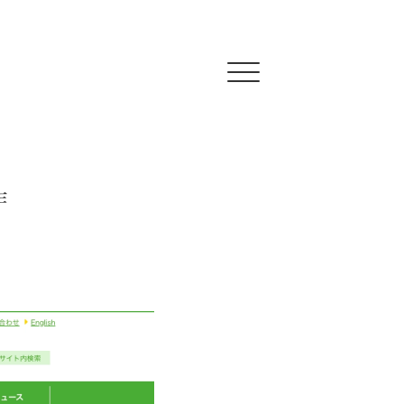
Click
作