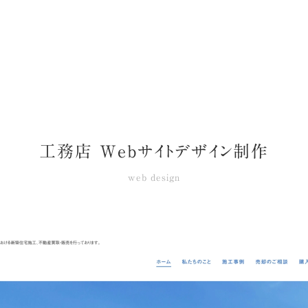
工務店 Webサイトデザイン制作
web design